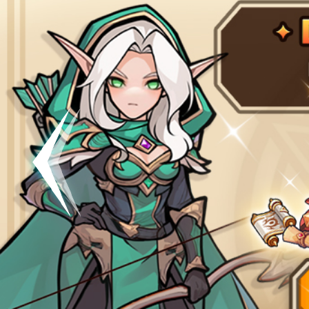
공지
[킹방치]
공지
[킹방치
이벤트
[갤럭시스
이벤트​​
서버오픈
07월 0