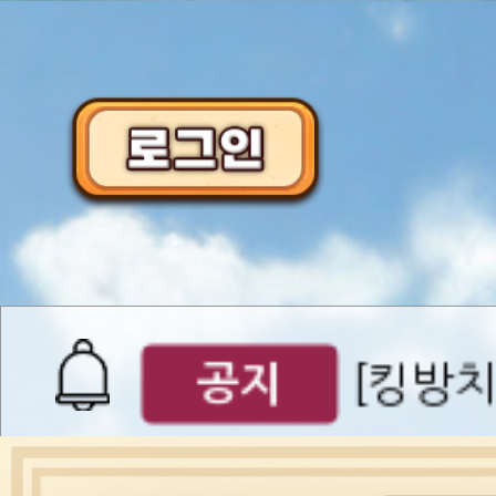
이벤트
[갤럭시스
이벤트​​
서버오픈
07월 0
공지
[킹방치
공지
[킹방치