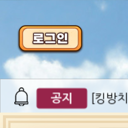
이벤트
[갤럭시스
이벤트​​
서버오픈
07월 0
공지
[킹방치
공지
[킹방치