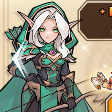
공지
[킹방치]
공지
[킹방치
이벤트
[갤럭시스
이벤트​​
서버오픈
07월 0