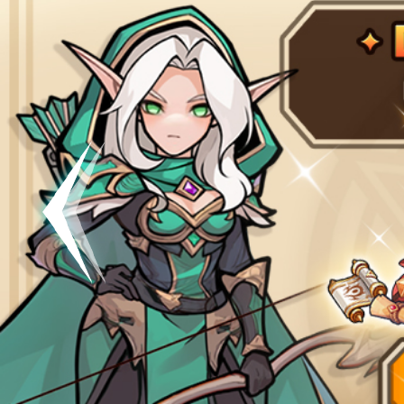
공지
[킹방치]
공지
[킹방치
이벤트
[갤럭시스
이벤트​​
서버오픈
07월 0