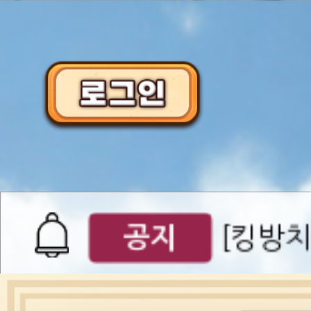
이벤트
[갤럭시스
이벤트​​
서버오픈
07월 0
공지
[킹방치
공지
[킹방치