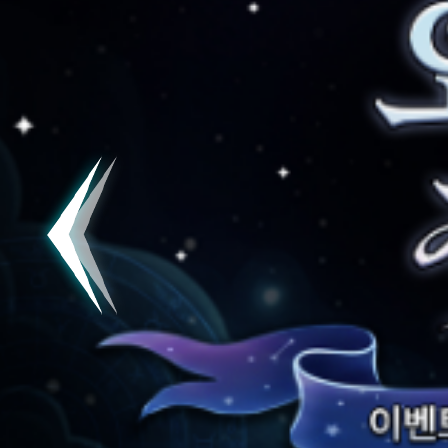
공지
[킹방치]
공지
[킹방치
이벤트
[갤럭시스
이벤트​​
서버오픈
07월 0