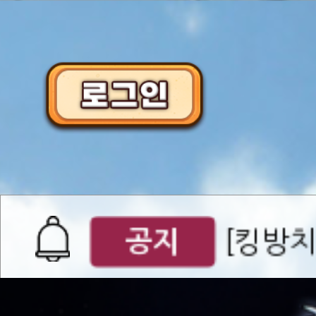
이벤트
[갤럭시스
이벤트​​
서버오픈
07월 0
공지
[킹방치
공지
[킹방치