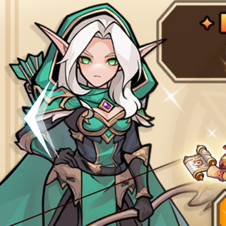
공지
[킹방치]
공지
[킹방치
이벤트
[갤럭시스
이벤트​​
서버오픈
07월 0