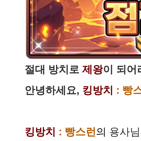
절대 방치로
제왕
이 되어
안녕하세요,
킹방치
: 빵
킹방치
: 빵스런
의
용사님