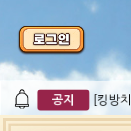
이벤트
[갤럭시스
이벤트​​
서버오픈
07월 0
공지
[킹방치
공지
[킹방치