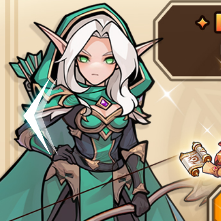
공지
[킹방치]
공지
[킹방치
이벤트
[갤럭시스
이벤트​​
서버오픈
07월 0