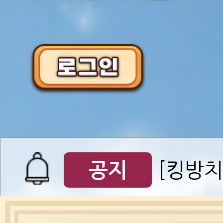
이벤트
[갤럭시스
이벤트​​
서버오픈
07월 0
공지
[킹방치
공지
[킹방치