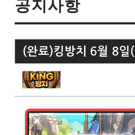
공지사항
(완료)킹방치 6월 8일