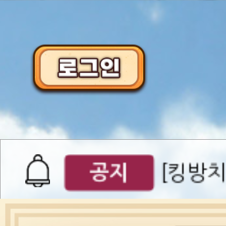
이벤트
[갤럭시스
이벤트​​
서버오픈
07월 0
공지
[킹방치
공지
[킹방치