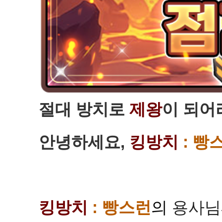
절대 방치로
제왕
이 되어
안녕하세요,
킹방치
: 빵
킹방치
: 빵스런
의
용사님