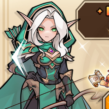
공지
[킹방치]
공지
[킹방치
이벤트
[갤럭시스
이벤트​​
서버오픈
07월 0