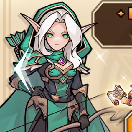
공지
[킹방치]
공지
[킹방치
이벤트
[갤럭시스
이벤트​​
서버오픈
07월 0