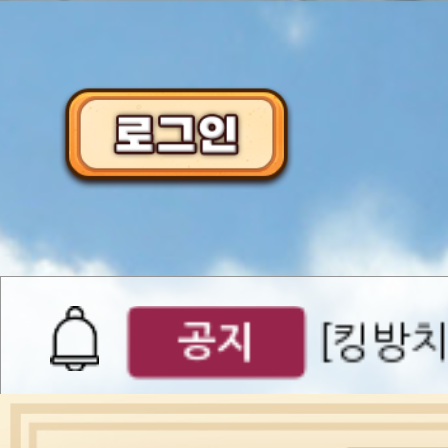
이벤트
[갤럭시스
이벤트​​
서버오픈
07월 0
공지
[킹방치
공지
[킹방치