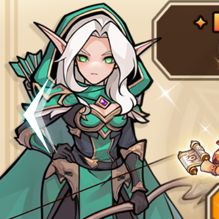
공지
[킹방치]
공지
[킹방치
이벤트
[갤럭시스
이벤트​​
서버오픈
07월 0