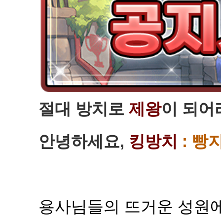
절대 방치로
제왕
이 되어
안녕하세요,
킹방치
: 빵
용사님들의 뜨거운 성원에