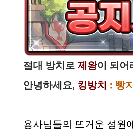
절대 방치로
제왕
이 되어
안녕하세요,
킹방치
: 빵
용사님들의 뜨거운 성원에