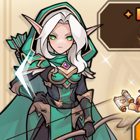
공지
[킹방치]
공지
[킹방치
이벤트
[갤럭시스
이벤트​​
서버오픈
07월 0