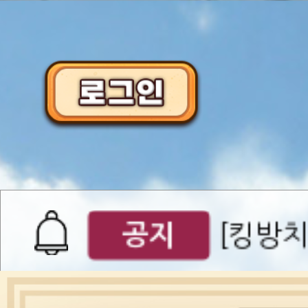
이벤트
[갤럭시스
이벤트​​
서버오픈
07월 0
공지
[킹방치
공지
[킹방치