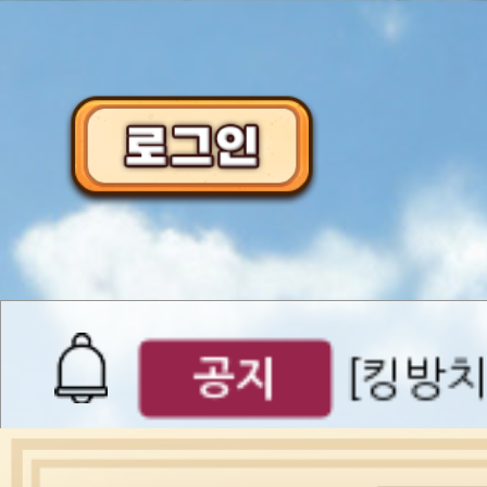
이벤트
[갤럭시스
이벤트​​
서버오픈
07월 0
공지
[킹방치
공지
[킹방치