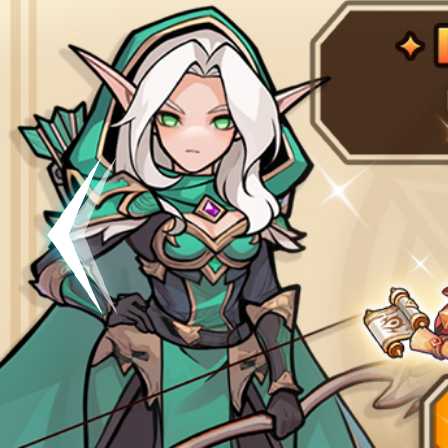
공지
[킹방치]
공지
[킹방치
이벤트
[갤럭시스
이벤트​​
서버오픈
07월 0